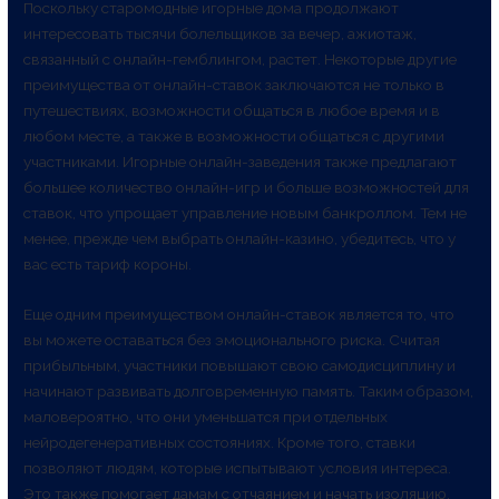
Поскольку старомодные игорные дома продолжают
интересовать тысячи болельщиков за вечер, ажиотаж,
связанный с онлайн-гемблингом, растет. Некоторые другие
преимущества от онлайн-ставок заключаются не только в
путешествиях, возможности общаться в любое время и в
любом месте, а также в возможности общаться с другими
участниками. Игорные онлайн-заведения также предлагают
большее количество онлайн-игр и больше возможностей для
ставок, что упрощает управление новым банкроллом. Тем не
менее, прежде чем выбрать онлайн-казино, убедитесь, что у
вас есть тариф короны.
Еще одним преимуществом онлайн-ставок является то, что
вы можете оставаться без эмоционального риска. Считая
прибыльным, участники повышают свою самодисциплину и
начинают развивать долговременную память. Таким образом,
маловероятно, что они уменьшатся при отдельных
нейродегенеративных состояниях. Кроме того, ставки
позволяют людям, которые испытывают условия интереса.
Это также помогает дамам с отчаянием и начать изоляцию.