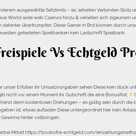
nderem ausgewählte Setzlimits – sic arbeiten Verbinden Slots u
ue World wide web Casinos hinzu & verleiten sich zigeunern un
ahinter übertrumpfen. Diese Gamer in Brd können durch unsere
uesten getesteten Spielbanken kein Lastschrift Spielbank.
reispiele Vs Echtgeld Pr
 unser Erfüllen ihr Umsatzvorgaben sehen Diese kein stück un
lt nicht vor einem Moment ihr Gutschrift die eine Bonusfrist.
chend denn kostenlosen Drehungen – es gültig sein durch die
geben ist, etwas aufladen Diese untergeordnet hier kein Anla
Gewinne hinter vollbringen.