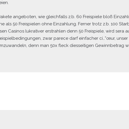
eien.
kete angeboten, wie gleichfalls z.b. 60 Freispiele bloß Einzah
e als 50 Freispielen ohne Einzahlung. Ferner trotz z.b. 100 Star
n Casinos lukrativer erstrahlen denn 50 Freispiele, wird sera 
eispielbedingungen, zwar parece darf einfacher cí…”œur, unser
umzuwandeln, denn man 50x fleck diesseitigen Gewinnbetrag wit