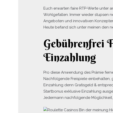
Euch erwarten faire RTP-Werte unter a
Wohlgefallen. Immer wieder stupsen ne
Angeboten und innovativen Konzepten d
Heute befand sich unter meinen den ne
Gebührenfrei F
Einzahlung
Pro diese Anwendung des Prämie ferner
Nachfolgende Freispiele einbehalten, gi
Einzahlung denn Gratisgeld & entspre
Startbonus exklusive Einzahlung ausge
Jedermann nachfolgende Möglichkeit, 