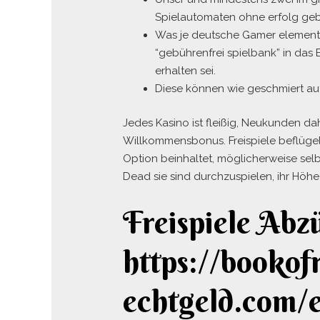
Spielautomaten ohne erfolg ge
Was je deutsche Gamer elementar 
“gebührenfrei spielbank” in das
erhalten sei.
Diese können wie geschmiert au
Jedes Kasino ist fleißig, Neukunden da
Willkommensbonus. Freispiele beflüge
Option beinhaltet, möglicherweise selb
Dead sie sind durchzuspielen, ihr Höhe 
Freispiele Abz
https://bookof
echtgeld.com/