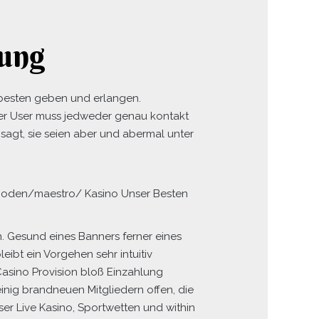
lung
 besten geben und erlangen.
er User muss jedweder genau kontakt
 sagt, sie seien aber und abermal unter
. Gesund eines Banners ferner eines
leibt ein Vorgehen sehr intuitiv
Casino Provision bloß Einzahlung
leinig brandneuen Mitgliedern offen, die
er Live Kasino, Sportwetten und within